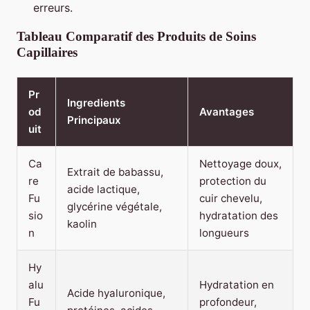
erreurs.
Tableau Comparatif des Produits de Soins
Capillaires
Pr
Ingredients
od
Avantages
Principaux
uit
Ca
Nettoyage doux,
Extrait de babassu,
re
protection du
acide lactique,
Fu
cuir chevelu,
glycérine végétale,
sio
hydratation des
kaolin
n
longueurs
Hy
alu
Hydratation en
Acide hyaluronique,
Fu
profondeur,