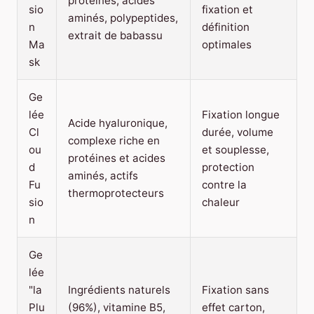
protéines, acides
sio
fixation et
aminés, polypeptides,
n
définition
extrait de babassu
Ma
optimales
sk
Ge
lée
Fixation longue
Acide hyaluronique,
Cl
durée, volume
complexe riche en
ou
et souplesse,
protéines et acides
d
protection
aminés, actifs
Fu
contre la
thermoprotecteurs
sio
chaleur
n
Ge
lée
"la
Ingrédients naturels
Fixation sans
Plu
(96%), vitamine B5,
effet carton,