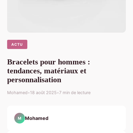
ACTU
Bracelets pour hommes :
tendances, matériaux et
personnalisation
Mohamed
•
18 août 2025
•
7 min de lecture
Mohamed
M